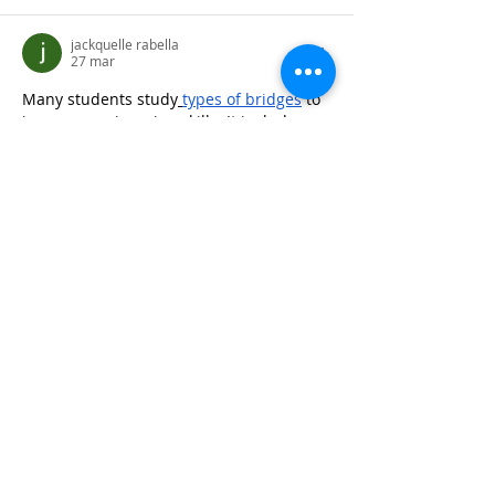
jackquelle rabella
27 mar
Many students study
types of bridges
 to 
improve engineering skills. It includes 
different bridge systems. These designs 
enhance safety. This makes them useful.
Me gusta
Reaccionar
Ver más comentarios
Recent Posts
Reflexiones de temporada
21 jul 2017