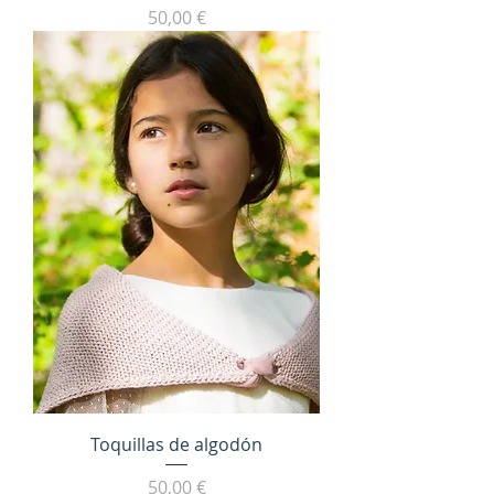
Precio
50,00 €
Toquillas de algodón
Precio
50,00 €