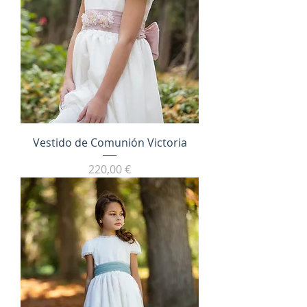
Vestido de Comunión Victoria
Precio
220,00 €