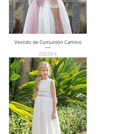
Vestido de Comunión Camino
Precio
230,00 €