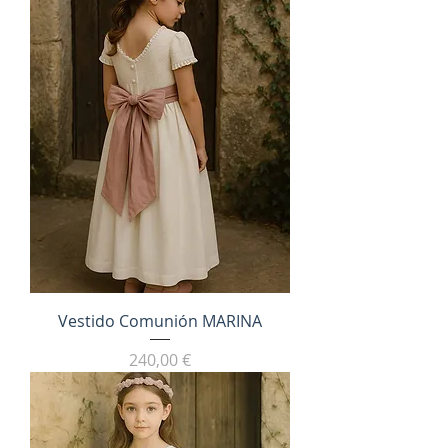
Vestido Comunión MARINA
Precio
240,00 €