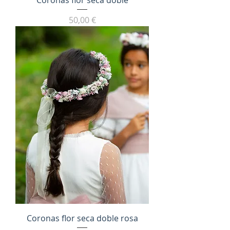
Precio
50,00 €
Coronas flor seca doble rosa