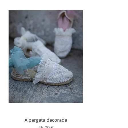
Alpargata decorada
Precio
45,00 €