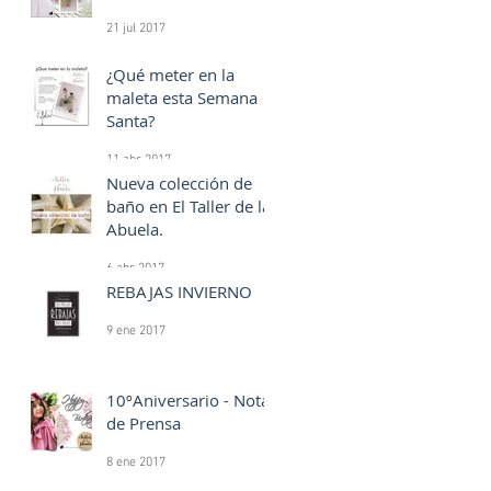
21 jul 2017
¿Qué meter en la
maleta esta Semana
Santa?
11 abr 2017
Nueva colección de
baño en El Taller de la
Abuela.
6 abr 2017
REBAJAS INVIERNO
9 ene 2017
10ºAniversario - Notas
de Prensa
8 ene 2017