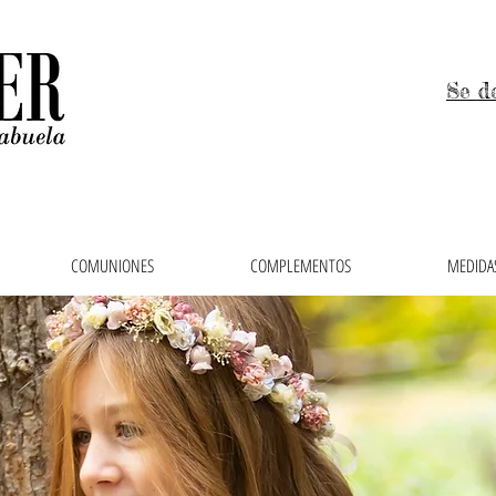
Se d
COMUNIONES
COMPLEMENTOS
MEDIDAS
 niños, trajes de arras y vestidos de comunión en el 
ras, faldas, cubrepañales