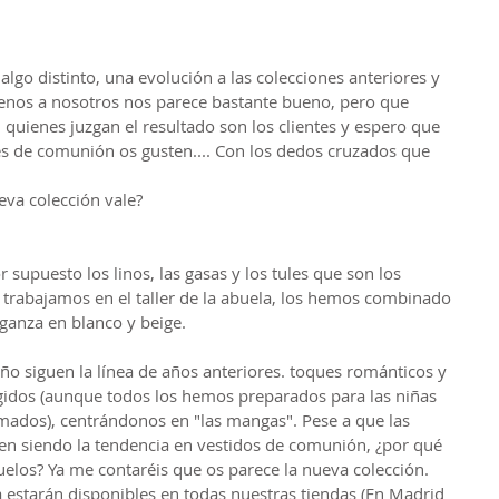
lgo distinto, una evolución a las colecciones anteriores y 
menos a nosotros nos parece bastante bueno, pero que 
l quienes juzgan el resultado son los clientes y espero que 
jes de comunión os gusten.... Con los dedos cruzados que 
va colección vale?
 supuesto los linos, las gasas y los tules que son los 
 trabajamos en el taller de la abuela, los hemos combinado 
rganza en blanco y beige.
 año siguen la línea de años anteriores. toques románticos y 
gidos (aunque todos los hemos preparados para las niñas 
mados), centrándonos en "las mangas". Pese a que las 
en siendo la tendencia en vestidos de comunión, ¿por qué 
uelos? Ya me contaréis que os parece la nueva colección. 
estarán disponibles en todas nuestras tiendas (En Madrid 