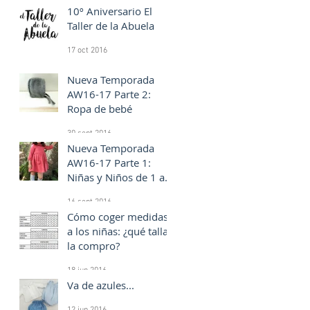
10º Aniversario El
Taller de la Abuela
17 oct 2016
Nueva Temporada
AW16-17 Parte 2:
Ropa de bebé
30 sept 2016
Nueva Temporada
AW16-17 Parte 1:
Niñas y Niños de 1 a
10 años
16 sept 2016
Cómo coger medidas
a los niñas: ¿qué talla
la compro?
18 jun 2016
Va de azules...