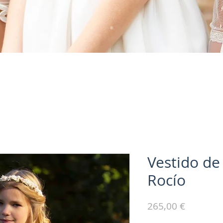
Vestido d
Rocío
Precio
265,00 €