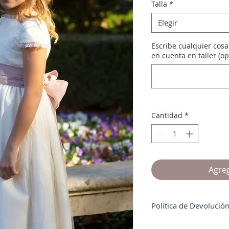
Talla
*
Elegir
Escribe cualquier cos
en cuenta en taller (op
Cantidad
*
Agreg
Política de Devolució
No se devuelve el dine