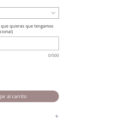
a que quieras que tengamos
cional)
0/500
ar al carrito
n
ro salvo "tara o defecto". En