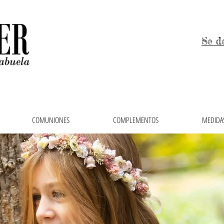
Se d
COMUNIONES
COMPLEMENTOS
MEDIDAS
 niños, trajes de arras y vestidos de comunión en el 
ras, faldas, cubrepañales