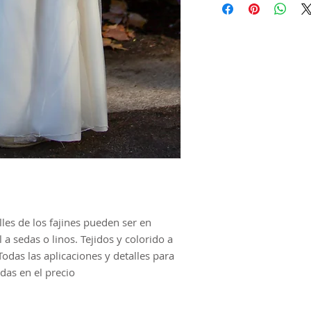
todos los demás casos
fecha de caducidad de
se ampliará y que de
totalidad de una sola 
Los gastos de envío S
comprador tanto la re
envío de la prenda ca
donde serán abonados 
integramente
les de los fajines pueden ser en
l a sedas o linos. Tejidos y colorido a
Todas las aplicaciones y detalles para
idas en el precio