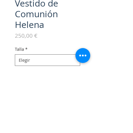
Vestido de
Comunión
Helena
Precio
250,00 €
Talla
*
Escribe cualquier cosa que
quieras que tengamos en
cuenta en taller (opcional)
0/500
Cantidad
*