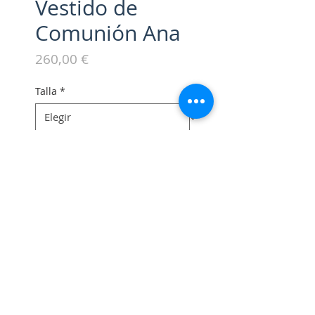
Vestido de
Comunión Ana
Precio
260,00 €
Talla
*
Escribe cualquier cosa que
quieras que tengamos en
cuenta en taller (opcional)
0/500
Cantidad
*