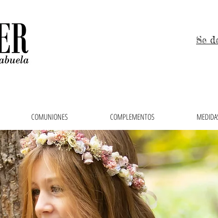
Se d
COMUNIONES
COMPLEMENTOS
MEDIDAS
 niños, trajes de arras y vestidos de comunión en el 
ras, faldas, cubrepañales