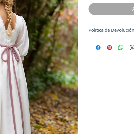
Política de Devolució
No se devuelve el dine
todos los demás casos
fecha de caducidad de
se ampliará y que de
totalidad de una sola 
Los gastos de envío S
comprador tanto la re
envío de la prenda ca
donde serán abonados 
integramente