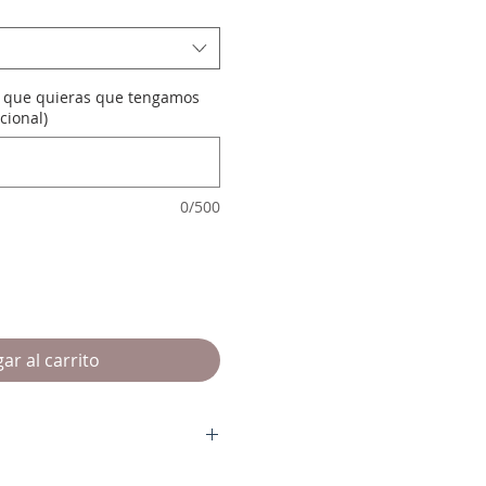
a que quieras que tengamos
cional)
0/500
ar al carrito
n
ro salvo "tara o defecto". En