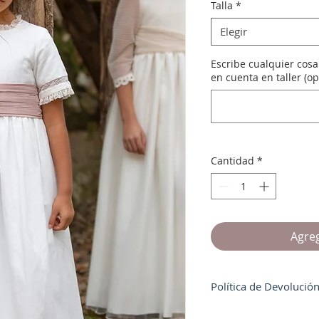
Talla
*
Elegir
Escribe cualquier cos
en cuenta en taller (op
Cantidad
*
Agreg
Política de Devolució
No se devuelve el dine