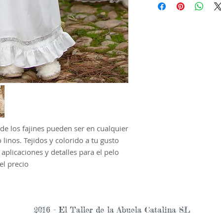
todos los demás casos
fecha de caducidad de
se ampliará y que de
totalidad de una sola 
Los gastos de envío S
comprador tanto la re
envío de la prenda ca
donde serán abonados 
integramente
de los fajines pueden ser en cualquier
o linos. Tejidos y colorido a tu gusto
 aplicaciones y detalles para el pelo
el precio
2016 - El Taller de la Abuela Catalina SL