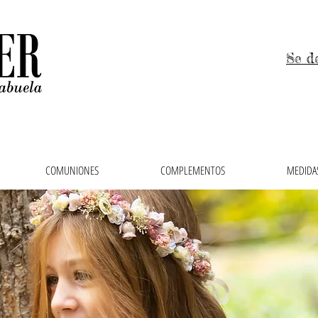
Se d
COMUNIONES
COMPLEMENTOS
MEDIDAS
 niños, trajes de arras y vestidos de comunión en el 
ras, faldas, cubrepañales