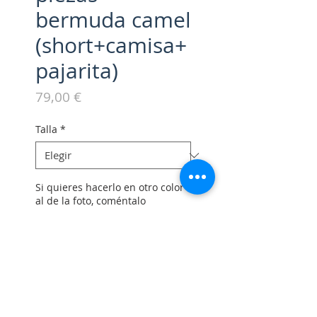
bermuda camel
(short+camisa+
pajarita)
Precio
79,00 €
Talla
*
Si quieres hacerlo en otro color
al de la foto, coméntalo
(opcional)
0/500
Cantidad
*