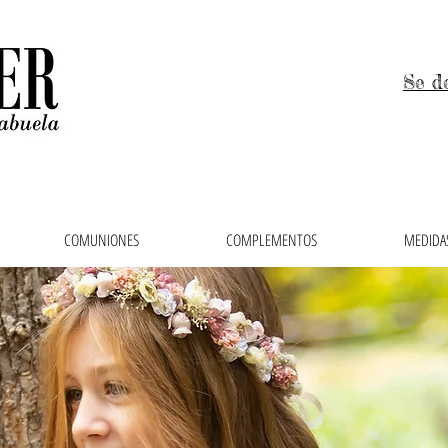
Se d
COMUNIONES
COMPLEMENTOS
MEDIDAS
 niños, trajes de arras y vestidos de comunión en el 
ras, faldas, cubrepañales