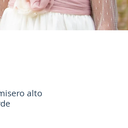
misero alto
rde