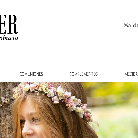
Se d
COMUNIONES
COMPLEMENTOS
MEDIDAS
 niños, trajes de arras y vestidos de comunión en el 
ras, faldas, cubrepañales