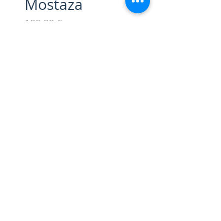
Mostaza
Precio
100,00 €
Talla
*
Cantidad
*
Agregar al carrito
Conjunto 3 piezas Obtén un
20% de descuento comprando
por Look. Las ofertas de
compras por Look no se
aplicarán en promociones