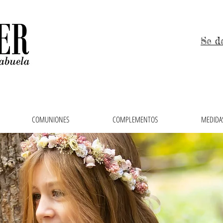
Se d
COMUNIONES
COMPLEMENTOS
MEDIDAS
 niños, trajes de arras y vestidos de comunión en el 
ras, faldas, cubrepañales