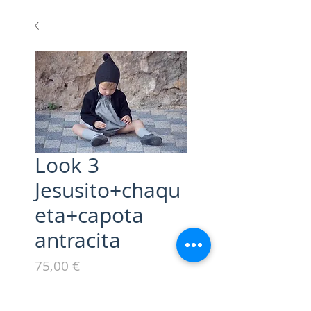
Look 3
Jesusito+chaqu
eta+capota
antracita
Precio
75,00 €
Talla
*