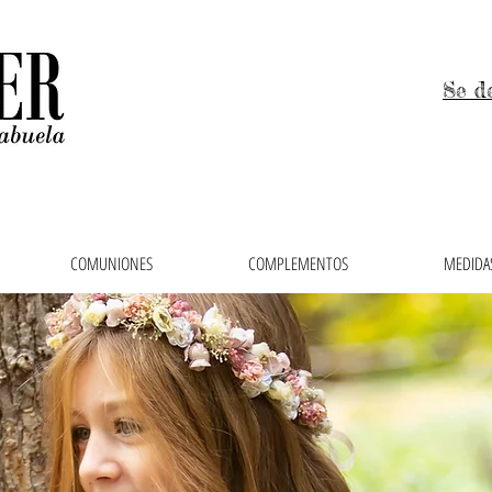
Se d
COMUNIONES
COMPLEMENTOS
MEDIDAS
 niños, trajes de arras y vestidos de comunión en el 
ras, faldas, cubrepañales