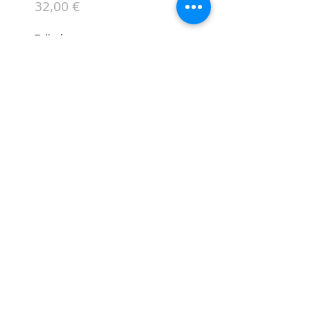
Precio
32,00 €
Talla
*
Variante 2
*
Cantidad
*
Agregar al carrito
Chaquetas de bolas en lana en
todos los colores. Desde la Talla
00 a la talla 24 meses