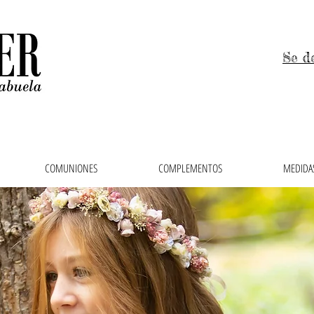
Se d
COMUNIONES
COMPLEMENTOS
MEDIDAS
 niños, trajes de arras y vestidos de comunión en el 
ras, faldas, cubrepañales