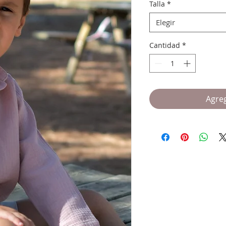
Talla
*
Elegir
Cantidad
*
Agreg