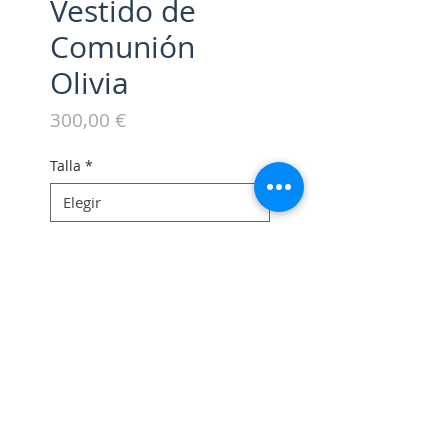
Vestido de
Comunión
Olivia
Precio
300,00 €
Talla
*
Escribe cualquier cosa que
quieras que tengamos en
cuenta en taller (opcional)
0/500
Cantidad
*