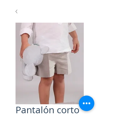
Pantalón corto
lino arena
Precio
32,00 €