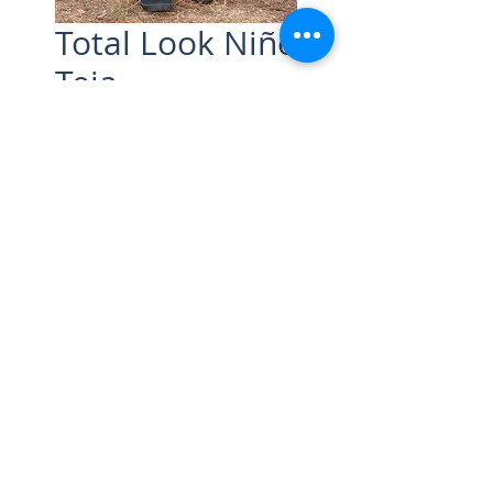
Total Look Niño
Teja
Precio
70,00 €
Talla
*
Cantidad
*
Agregar al carrito
Total Look Niño: El precio
incluye:
-Pantalón corto